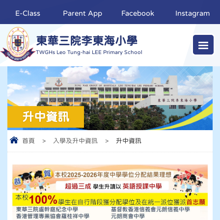
E-Class
Parent App
Facebook
Instagram
東華三院李東海小學
TWGHs Leo Tung-hai LEE Primary School
升中資訊
首頁
>
入學及升中資訊
>
升中資訊