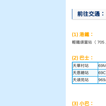
前往交通：
(1) 港鐵：
輕鐵頌富站（ 705 / 7
(2) 巴士：
天華村站
69
天恩總站
69
天頌苑站
96
(3) 小巴：