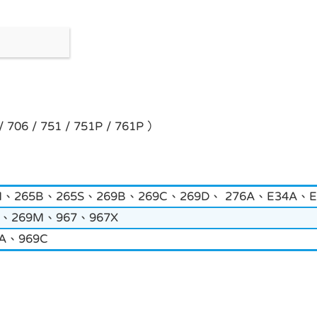
06 / 751 / 751P / 761P ）
M、265B、265S、269B、269C、269D、 276A、E34A、
C、269M、967、967X
9A、969C