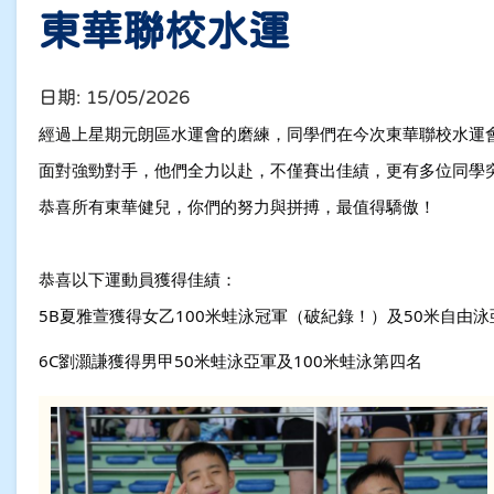
東華聯校水運
日期:
15/05/2026
經過上星期元朗區水運會的磨練，同學們在今次東華聯校水運
面對強勁對手，他們全力以赴，不僅賽出佳績，更有多位同學
恭喜所有東華健兒，你們的努力與拼搏，最值得驕傲！
恭喜以下運動員獲得佳績：
5B夏雅萱獲得女乙100米蛙泳冠軍
（破紀錄！）及50米自由泳
6C劉灝謙獲得男甲50米蛙泳亞軍及100米蛙泳第四名