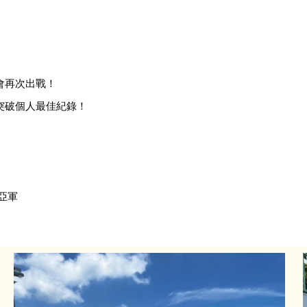
會再次出戰
！
突破個人最佳紀錄！
亞軍