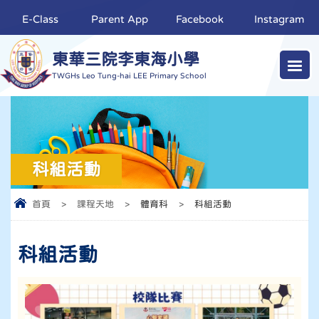
E-Class
Parent App
Facebook
Instagram
東華三院李東海小學
TWGHs Leo Tung-hai LEE Primary School
科組活動
首頁
>
課程天地
>
體育科
>
科組活動
科組活動