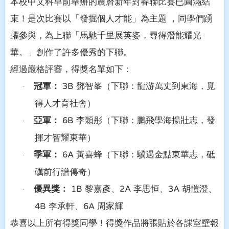
本校中文科早前舉辦的農曆新年對春聯比賽已圓滿結
束！是次比賽以「發掘個人才能」為主題
，同學們踴
躍參與，為上聯「馬馳千里展英姿，尋得潛能耀光
華。」創作了許多優秀的下聯
。
經過嚴格評審，得獎名單如下：
冠軍：
鄧智峯（下聯：龍游萬丈到東海
，
覓
3B
·
得人才育社會）
亞軍：
李穎彤（下聯：鵬飛學海揚壯志
，
發
6B
·
揮才智耀東華）
季軍：
黃喜蜂（下聯：驥遇金點東華志
，
砥
6A
·
礪前行譜傳奇）
優異獎：
黎嘉彥、
李思恒、
胡愷澄、
1B
2A
3A
·
李承軒、
周家輝
4B
6A
恭喜以上所有得獎同學！得獎作品將張貼於各課室壁報