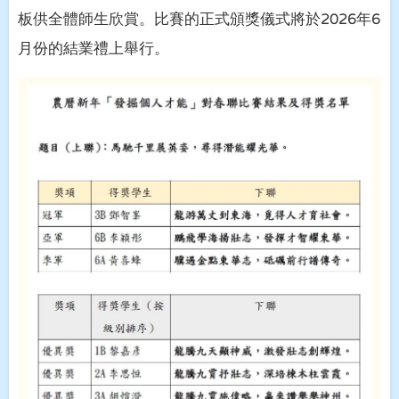
板供全體師生欣賞
。
比賽的正式頒獎儀式將於
年
2026
6
月份的結業禮上舉行
。