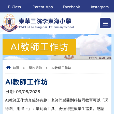
E-Class
Parent App
Facebook
Instagram
東華三院李東海小學
TWGHs Leo Tung-hai LEE Primary School
AI教師工作坊
首頁
>
學校活動
>
AI教師工作坊
AI教師工作坊
日期:
03/06/2026
AI教師工作坊真係好有趣！
老師們感受到科技同教育可以「玩
得啱、用得上」：學到新工具、更懂得照顧學生需要。
感謝