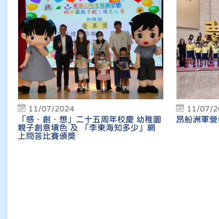
11/07/2024
11/07/
「感．創．想」二十五周年校慶 幼稚園
昂船洲軍營
親子創意填色 及 「李東海知多少」網
上問答比賽頒獎