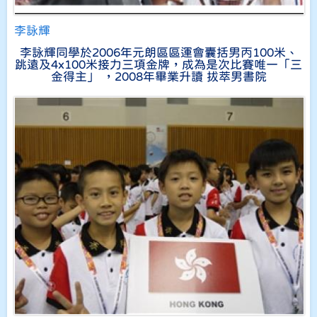
李詠輝
李詠輝同學於2006年元朗區區運會囊括男丙100米、
跳遠及4x100米接力三項金牌，成為是次比賽唯一「三
金得主」 ，2008年畢業升讀 拔萃男書院