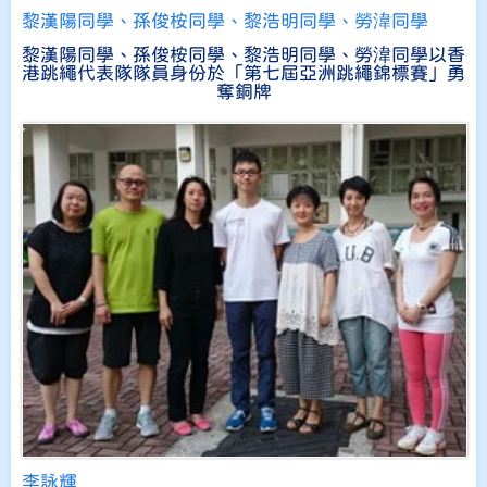
黎漢陽同學、孫俊桉同學、黎浩明同學、勞湋同學
黎漢陽同學、孫俊桉同學、黎浩明同學、勞湋同學以香
港跳繩代表隊隊員身份於「第七屆亞洲跳繩錦標賽」勇
奪銅牌
李詠輝