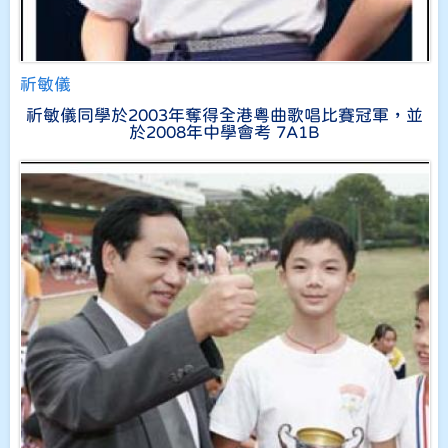
祈敏儀
祈敏儀同學於2003年奪得全港粵曲歌唱比賽冠軍，並
於2008年中學會考 7A1B