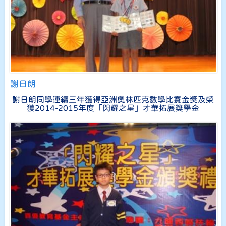
謝日朗
謝日朗同學連續三年獲得亞洲奧林匹克數學比賽金獎及榮
獲2014-2015年度「閃耀之星」才華拓展獎學金