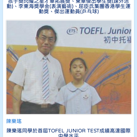
孩子獎閃耀之星才華拓展獎、東華傑出學生獎(課外活
動)、李東海獎學金(表演藝術)、屈臣氏集團香港學生運
動獎、傑出運動員(乒乓球)
陳樂瑤
陳樂瑤同學於首屆TOFEL JUNIOR TEST成績高達國際
中學水平